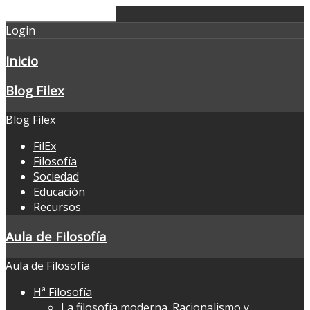
Login
Inicio
Blog Filex
Blog Filex
FilEx
Filosofía
Sociedad
Educación
Recursos
Aula de Filosofía
Aula de Filosofía
Hª Filosofía
La filosofía moderna. Racionalismo y