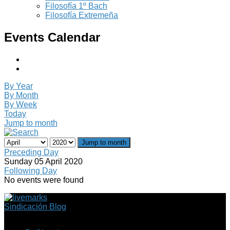
Filosofía 1º Bach
Filosofía Extremeña
Events Calendar
By Year
By Month
By Week
Today
Jump to month
Jump to month
Preceding Day
Sunday 05 April 2020
Following Day
No events were found
Sindicación Blog