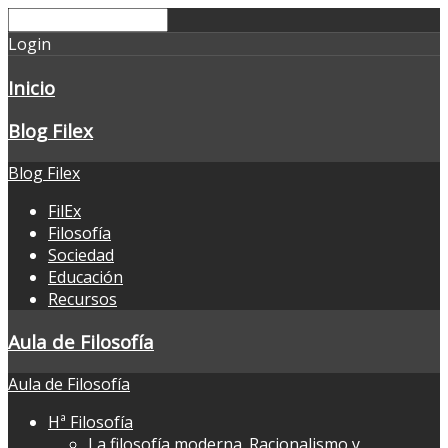
Login
Inicio
Blog Filex
Blog Filex
FilEx
Filosofía
Sociedad
Educación
Recursos
Aula de Filosofía
Aula de Filosofía
Hª Filosofía
La filosofía moderna. Racionalismo y