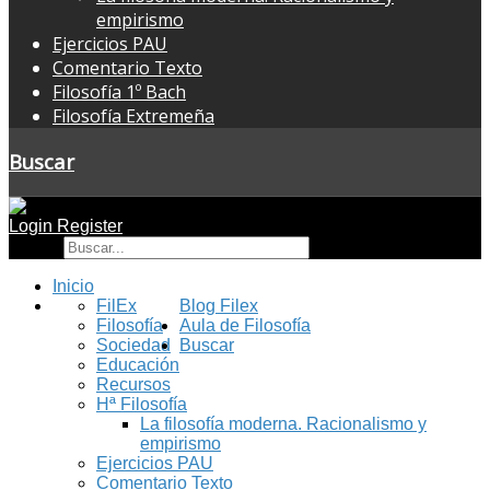
empirismo
Ejercicios PAU
Comentario Texto
Filosofía 1º Bach
Filosofía Extremeña
Buscar
Login
Register
Buscar
Inicio
FilEx
Blog Filex
Filosofía
Aula de Filosofía
Sociedad
Buscar
Educación
Recursos
Hª Filosofía
La filosofía moderna. Racionalismo y
empirismo
Ejercicios PAU
Comentario Texto