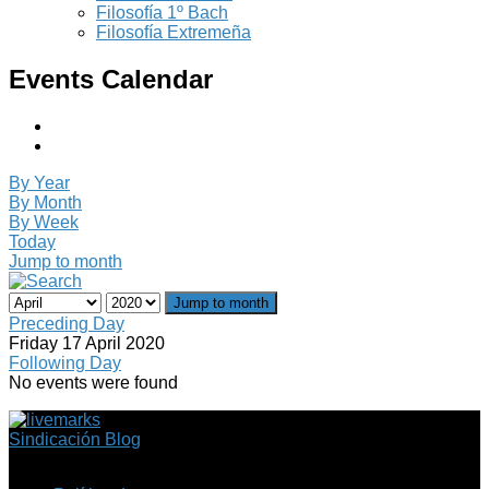
Filosofía 1º Bach
Filosofía Extremeña
Events Calendar
By Year
By Month
By Week
Today
Jump to month
Jump to month
Preceding Day
Friday 17 April 2020
Following Day
No events were found
Sindicación Blog