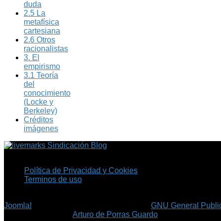
duda
2.5 La
metafísica
cartesiana
2.6 Otros
racionalistas
3. El
empirismo
3.1 Teoría
del
conocimiento
(Locke y
Berkeley)
Créditos
imágenes
Sindicación Blog
Política de Privacidad y Cookies
Terminos de uso
Copyright © 2026 Fil.ex . Todos los derechos reservados.
Joomla!
es software libre, liberado bajo la
GNU General Public
©
Arturo de Porras Guardo