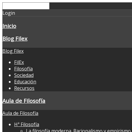
Login
Inicio
Blog Filex
Blog Filex
FilEx
Filosofía
Sociedad
Educación
Recursos
Aula de Filosofía
Aula de Filosofía
Hª Filosofía
La filosofía moderna. Racionalismo y empirismo