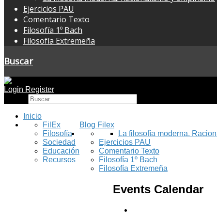
Ejercicios PAU
Comentario Texto
Filosofía 1º Bach
Filosofía Extremeña
Buscar
Login
Register
Buscar
Inicio
FilEx
Blog Filex
Filosofía
La filosofía moderna. Racio
Sociedad
Ejercicios PAU
Educación
Comentario Texto
Recursos
Filosofía 1º Bach
Filosofía Extremeña
Events Calendar