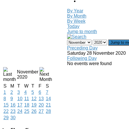
By Year
By Month
By Week
Today
Jump to month
Jump to m
Preceding Day
Saturday 28 November 2020
Following Day
No events were found
November
2020
S
M
T
W
T
F
S
1
2
3
4
5
6
7
8
9
10
11
12
13
14
15
16
17
18
19
20
21
22
23
24
25
26
27
28
29
30