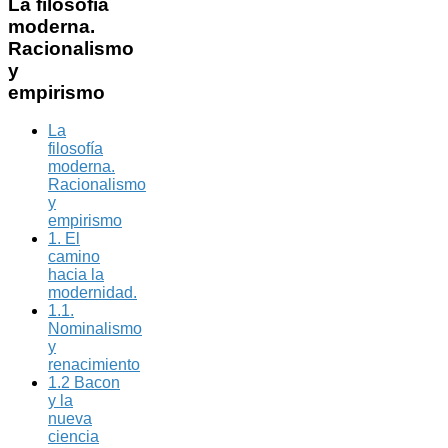
La
filosofía
moderna.
Racionalismo
y
empirismo
La
filosofía
moderna.
Racionalismo
y
empirismo
1. El
camino
hacia la
modernidad.
1.1.
Nominalismo
y
renacimiento
1.2 Bacon
y la
nueva
ciencia