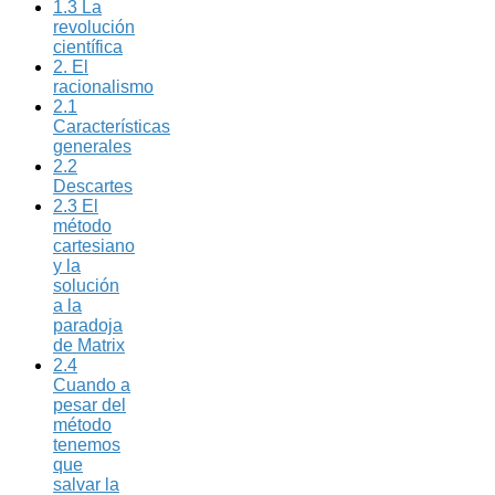
1.3 La
revolución
científica
2. El
racionalismo
2.1
Características
generales
2.2
Descartes
2.3 El
método
cartesiano
y la
solución
a la
paradoja
de Matrix
2.4
Cuando a
pesar del
método
tenemos
que
salvar la