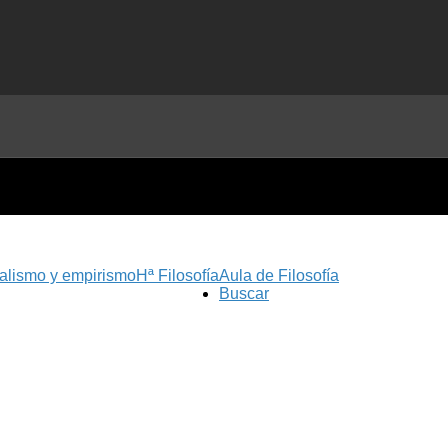
nalismo y empirismo
Hª Filosofía
Aula de Filosofía
Buscar