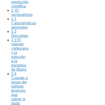
revolución
científica
2. El
racionalismo
2.1
Características
generales
2.2
Descartes
2.3 El
método
cartesiano
y la
solución
a la
paradoja
de Matrix
2.4
Cuando a
pesar del
método
tenemos
que
salvar la
duda