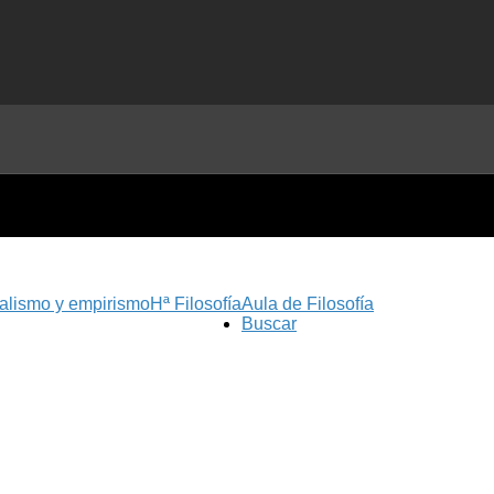
nalismo y empirismo
Hª Filosofía
Aula de Filosofía
Buscar