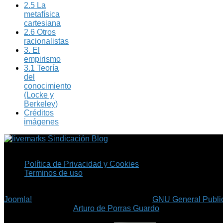
2.5 La
metafísica
cartesiana
2.6 Otros
racionalistas
3. El
empirismo
3.1 Teoría
del
conocimiento
(Locke y
Berkeley)
Créditos
imágenes
Sindicación Blog
Política de Privacidad y Cookies
Terminos de uso
Copyright © 2026 Fil.ex . Todos los derechos reservados.
Joomla!
es software libre, liberado bajo la
GNU General Public
©
Arturo de Porras Guardo