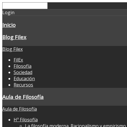
Login
Inicio
Blog Filex
Blog Filex
FilEx
Filosofía
Sociedad
Educación
Recursos
Aula de Filosofía
Aula de Filosofía
Hª Filosofía
La filosofía moderna. Racionalismo y empirismo