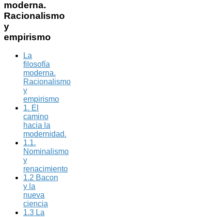
moderna.
Racionalismo
y
empirismo
La
filosofía
moderna.
Racionalismo
y
empirismo
1. El
camino
hacia la
modernidad.
1.1.
Nominalismo
y
renacimiento
1.2 Bacon
y la
nueva
ciencia
1.3 La