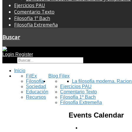
Ejercicios PAU
Comentario Texto
Filosofía 1º Bach
Filosofía Extremeña
Buscar
Login
Register
Buscar
Inicio
FilEx
Blog Filex
Filosofía
La filosofía moderna. Racio
Sociedad
Ejercicios PAU
Educación
Comentario Texto
Recursos
Filosofía 1º Bach
Filosofía Extremeña
Events Calendar