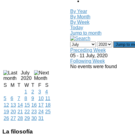
By Year
By Month
By Week
Today
Jump to month
Jump to m
Preceding Week
05 - 11 July, 2020
Following Week
No events were found
July
2020
S
M
T
W
T
F
S
1
2
3
4
5
6
7
8
9
10
11
12
13
14
15
16
17
18
19
20
21
22
23
24
25
26
27
28
29
30
31
La
filosofía