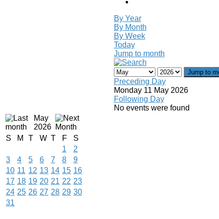
By Year
By Month
By Week
Today
Jump to month
Jump to m
Preceding Day
Monday 11 May 2026
Following Day
No events were found
May
2026
S
M
T
W
T
F
S
1
2
3
4
5
6
7
8
9
10
11
12
13
14
15
16
17
18
19
20
21
22
23
24
25
26
27
28
29
30
31