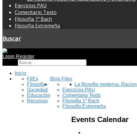
Ejercicios PAU
Comentario Texto
Filosofía 1º Bach
Filosofía Extremeña
Buscar
Login
Register
Buscar
Inicio
FilEx
Blog Filex
Filosofía
La filosofía moderna. Racio
Sociedad
Ejercicios PAU
Educación
Comentario Texto
Recursos
Filosofía 1º Bach
Filosofía Extremeña
Events Calendar