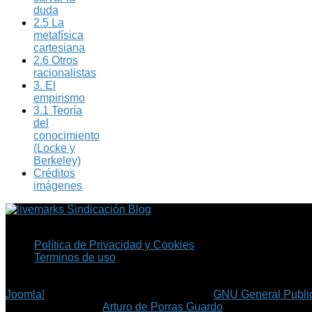
duda
2.5 La
metafísica
cartesiana
2.6 Otros
racionalistas
3. El
empirismo
3.1 Teoría
del
conocimiento
(Locke y
Berkeley)
Créditos
imágenes
Sindicación Blog
Política de Privacidad y Cookies
Terminos de uso
Copyright © 2026 Fil.ex . Todos los derechos reservados.
Joomla!
es software libre, liberado bajo la
GNU General Public
©
Arturo de Porras Guardo