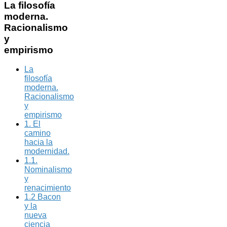
La
filosofía
moderna.
Racionalismo
y
empirismo
La
filosofía
moderna.
Racionalismo
y
empirismo
1. El
camino
hacia la
modernidad.
1.1.
Nominalismo
y
renacimiento
1.2 Bacon
y la
nueva
ciencia