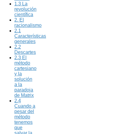
1.3 La
revolución
científica
2. El
racionalismo
2.1
Características
generales
2.2
Descartes
2.3 El
método
cartesiano
y la
solución
a la
paradoja
de Matrix
2.4
Cuando a
pesar del
método
tenemos
que
salvar la