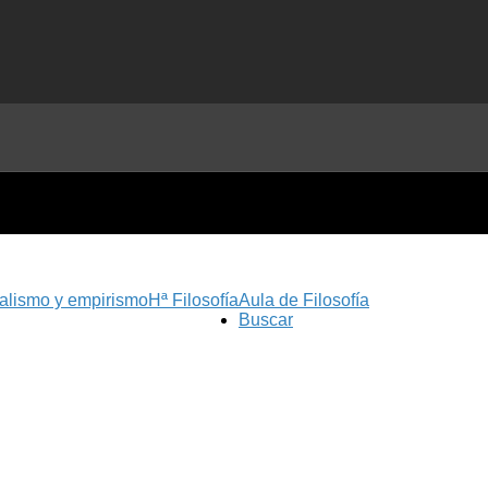
nalismo y empirismo
Hª Filosofía
Aula de Filosofía
Buscar