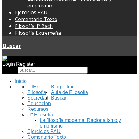
empirismo
Ejercicios PAU
Comentario Texto
Filosofía 1º Bach
Filosofía Extremeña
Buscar
Login
Register
Buscar
Inicio
FilEx
Blog Filex
Filosofía
Aula de Filosofía
Sociedad
Buscar
Educación
Recursos
Hª Filosofía
La filosofía moderna. Racionalismo y
empirismo
Ejercicios PAU
Comentario Texto