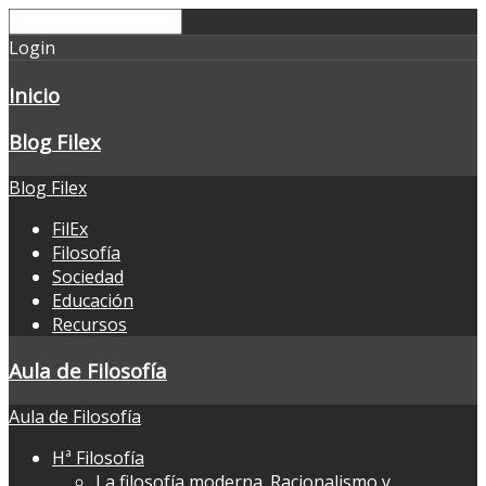
Login
Inicio
Blog Filex
Blog Filex
FilEx
Filosofía
Sociedad
Educación
Recursos
Aula de Filosofía
Aula de Filosofía
Hª Filosofía
La filosofía moderna. Racionalismo y