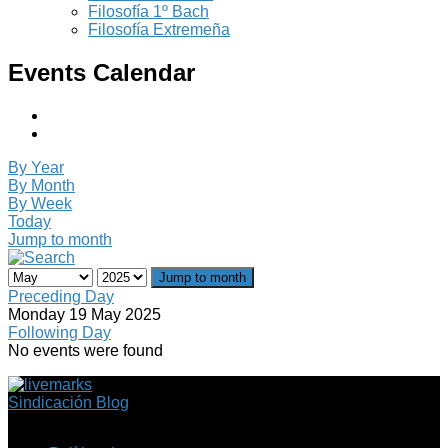
Filosofía 1º Bach
Filosofía Extremeña
Events Calendar
By Year
By Month
By Week
Today
Jump to month
Jump to month
Preceding Day
Monday 19 May 2025
Following Day
No events were found
Sindicación Blog