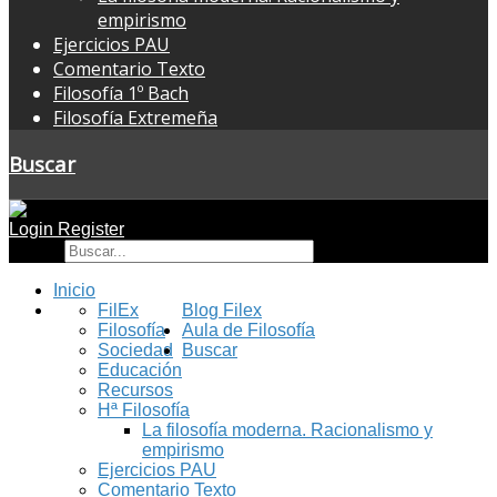
empirismo
Ejercicios PAU
Comentario Texto
Filosofía 1º Bach
Filosofía Extremeña
Buscar
Login
Register
Buscar
Inicio
FilEx
Blog Filex
Filosofía
Aula de Filosofía
Sociedad
Buscar
Educación
Recursos
Hª Filosofía
La filosofía moderna. Racionalismo y
empirismo
Ejercicios PAU
Comentario Texto