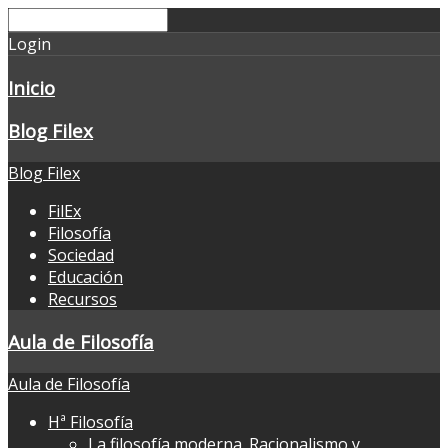
Login
Inicio
Blog Filex
Blog Filex
FilEx
Filosofía
Sociedad
Educación
Recursos
Aula de Filosofía
Aula de Filosofía
Hª Filosofía
La filosofía moderna. Racionalismo y