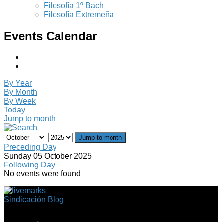
Filosofía 1º Bach
Filosofía Extremeña
Events Calendar
By Year
By Month
By Week
Today
Jump to month
Jump to month
Preceding Day
Sunday 05 October 2025
Following Day
No events were found
Sindicación Blog