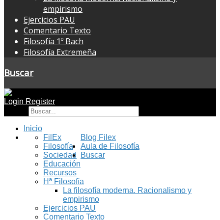
empirismo
Ejercicios PAU
Comentario Texto
Filosofía 1º Bach
Filosofía Extremeña
Buscar
Login
Register
Buscar
Inicio
FilEx
Blog Filex
Filosofía
Aula de Filosofía
Sociedad
Buscar
Educación
Recursos
Hª Filosofía
La filosofía moderna. Racionalismo y
empirismo
Ejercicios PAU
Comentario Texto