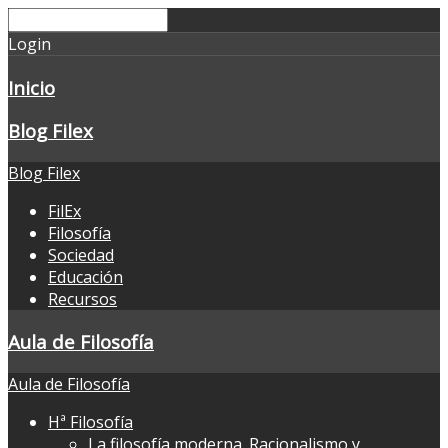
Login
Inicio
Blog Filex
Blog Filex
FilEx
Filosofía
Sociedad
Educación
Recursos
Aula de Filosofía
Aula de Filosofía
Hª Filosofía
La filosofía moderna. Racionalismo y