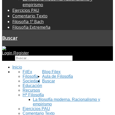
empirismo
Ejercicios PAU
Comentario Texto
Filosofía 1º Bach
Filosofía Extremeña
Buscar
Login
Register
Buscar
Inicio
FilEx
Blog Filex
Filosofía
Aula de Filosofía
Sociedad
Buscar
Educación
Recursos
Hª Filosofía
La filosofía moderna. Racionalismo y
empirismo
Ejercicios PAU
Comentario Texto