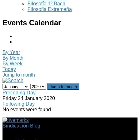
Filosofía 1º Bach
Filosofía Extremeña
Events Calendar
By Year
By Month
By Week
Today
Jump to month
Jump to month
Preceding Day
Friday 24 January 2020
Following Day
No events were found
Sindicación Blog