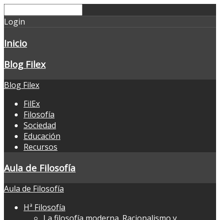
Login
Inicio
Blog Filex
Blog Filex
FilEx
Filosofía
Sociedad
Educación
Recursos
Aula de Filosofía
Aula de Filosofía
Hª Filosofía
La filosofía moderna. Racionalismo y