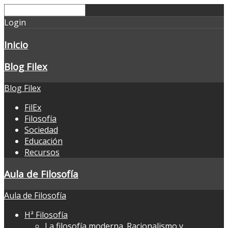
Login
Inicio
Blog Filex
Blog Filex
FilEx
Filosofía
Sociedad
Educación
Recursos
Aula de Filosofía
Aula de Filosofía
Hª Filosofía
La filosofía moderna. Racionalismo y