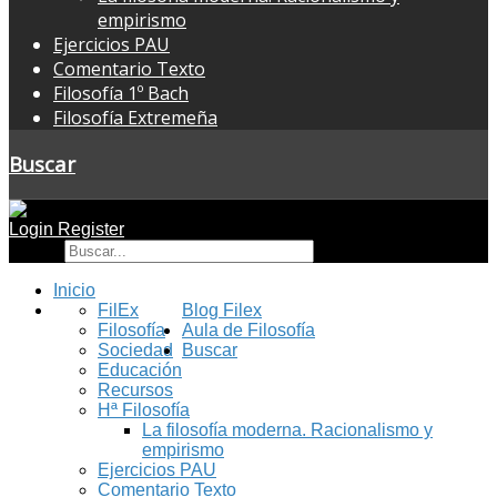
empirismo
Ejercicios PAU
Comentario Texto
Filosofía 1º Bach
Filosofía Extremeña
Buscar
Login
Register
Buscar
Inicio
FilEx
Blog Filex
Filosofía
Aula de Filosofía
Sociedad
Buscar
Educación
Recursos
Hª Filosofía
La filosofía moderna. Racionalismo y
empirismo
Ejercicios PAU
Comentario Texto