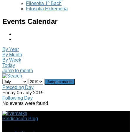
Filosofía 1º Bach
Filosofía Extremeña
Events Calendar
By Year
By Month
By Week
Today
Jump to month
Jump to month
Preceding Day
Friday 05 July 2019
Following Day
No events were found
Sindicación Blog