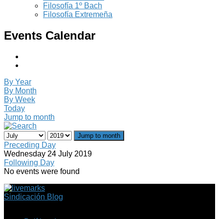
Filosofía 1º Bach
Filosofía Extremeña
Events Calendar
By Year
By Month
By Week
Today
Jump to month
Jump to month
Preceding Day
Wednesday 24 July 2019
Following Day
No events were found
Sindicación Blog