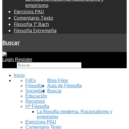
empirismo
Ejercicios PAU
Comentario Texto
Filosofía 1º Bach
Filosofía Extremeña
Buscar
Login
Register
Buscar
Inicio
FilEx
Blog Filex
Filosofía
Aula de Filosofía
Sociedad
Buscar
Educación
Recursos
Hª Filosofía
La filosofía moderna. Racionalismo y
empirismo
Ejercicios PAU
Comentario Texto