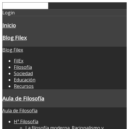
Login
Inicio
Blog Filex
Blog Filex
FilEx
Filosofía
Sociedad
Educación
Recursos
Aula de Filosofía
Aula de Filosofía
Hª Filosofía
La filosofía moderna. Racionalismo y