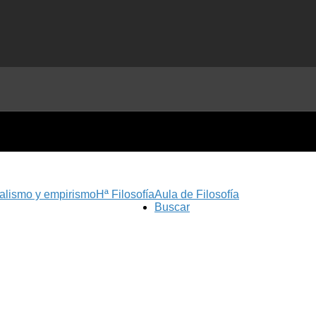
nalismo y empirismo
Hª Filosofía
Aula de Filosofía
Buscar