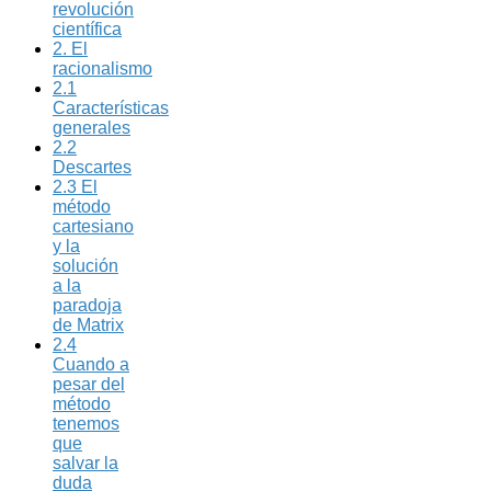
revolución
científica
2. El
racionalismo
2.1
Características
generales
2.2
Descartes
2.3 El
método
cartesiano
y la
solución
a la
paradoja
de Matrix
2.4
Cuando a
pesar del
método
tenemos
que
salvar la
duda