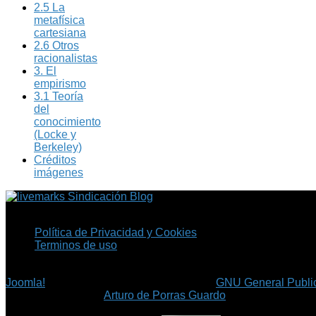
2.5 La
metafísica
cartesiana
2.6 Otros
racionalistas
3. El
empirismo
3.1 Teoría
del
conocimiento
(Locke y
Berkeley)
Créditos
imágenes
Sindicación Blog
Política de Privacidad y Cookies
Terminos de uso
Copyright © 2026 Fil.ex . Todos los derechos reservados.
Joomla!
es software libre, liberado bajo la
GNU General Public
©
Arturo de Porras Guardo