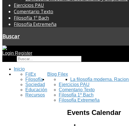
Ejercicios PAU
Comentario Texto
Filosofía 1º Bach
Filosofía Extremeña
Buscar
Login
Register
Buscar
Inicio
FilEx
Blog Filex
Filosofía
La filosofía moderna. Racio
Sociedad
Ejercicios PAU
Educación
Comentario Texto
Recursos
Filosofía 1º Bach
Filosofía Extremeña
Events Calendar