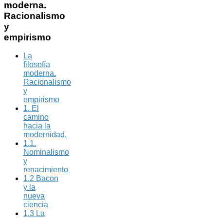
moderna.
Racionalismo
y
empirismo
La
filosofía
moderna.
Racionalismo
y
empirismo
1. El
camino
hacia la
modernidad.
1.1.
Nominalismo
y
renacimiento
1.2 Bacon
y la
nueva
ciencia
1.3 La