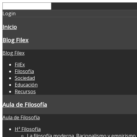
Login
Inicio
Blog Filex
Blog Filex
FilEx
Filosofía
Sociedad
Educación
Recursos
Aula de Filosofía
Aula de Filosofía
Hª Filosofía
La filosofía moderna. Racionalismo y empirismo