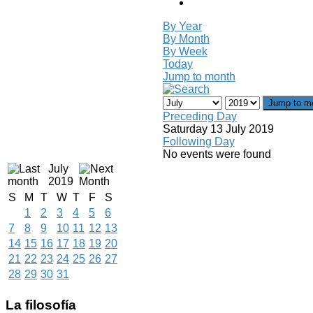
By Year
By Month
By Week
Today
Jump to month
Jump to m
Preceding Day
Saturday 13 July 2019
Following Day
No events were found
July
2019
S
M
T
W
T
F
S
1
2
3
4
5
6
7
8
9
10
11
12
13
14
15
16
17
18
19
20
21
22
23
24
25
26
27
28
29
30
31
La
filosofía