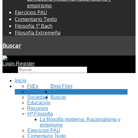
empirismo
Ejercicios PAU
Comentario Texto
Filosofía 1º Bach
Filosofía Extremeña
Buscar
Login
Register
Buscar
Inicio
FilEx
Blog Filex
Filosofía
Aula de Filosofía
Sociedad
Buscar
Educación
Recursos
Hª Filosofía
La filosofía moderna. Racionalismo y
empirismo
Ejercicios PAU
Comentario Texto