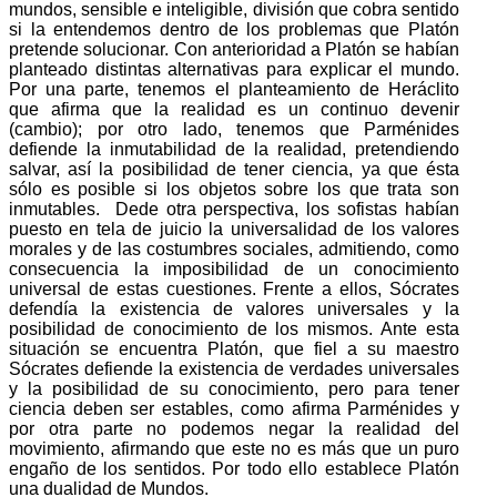
mundos, sensible e inteligible, división que cobra sentido
si la enten­demos dentro de los problemas que Platón
pretende solu­cionar. Con anteriori­dad a Platón se habían
planteado distin­tas alter­nativas para explicar el mundo.
Por una parte, tene­mos el plan­teamiento de Heráclito
que afirma que la realidad es un conti­nuo devenir
(cambio); por otro lado, tenemos que Parméni­des
defiende la inmuta­bilidad de la realidad, preten­diendo
salvar, así la posibilidad de tener ciencia, ya que ésta
sólo es posi­ble si los objetos sobre los que trata son
inmutables. Dede otra perspectiva, los sofistas habían
puesto en tela de juicio la universali­dad de los valores
morales y de las cos­tumbres sociales, admitiendo, como
conse­cuen­cia la imposibili­dad de un conocimiento
universal de estas cues­tio­nes. Frente a ellos, Sócrates
defendía la existencia de valo­res univer­sales y la
posibilidad de conoci­miento de los mis­mos. Ante esta
situación se encuentra Platón, que fiel a su maestro
Sócrates defiende la existencia de verda­des universa­les
y la posibili­dad de su conocimiento, pero para tener
ciencia deben ser estables, como afirma Parménides y
por otra parte no podemos negar la realidad del
movimiento, afirmando que este no es más que un puro
engaño de los sentidos. Por todo ello establece Platón
una dualidad de Mundos.