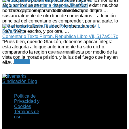
una sociedad plural, es preciso que haya en los hombres
algo por lo que se rija la mayoría. Pues, al existir muchos
Guía para el comentario de texto filosófico
hombres y preocuparse cada uno de aquello que …
La tarea de comentar un texto filosófico no difiere
sustancialmente de otro tipo de comentarios. La función
principal del comentario es comprender, por una parte, lo
que el texto muestra, es decir, lo que aparece
literalmente escrito, y por otra, …
Comentario Texto Platon. Republica Libro VII, 517a/517c
"Pues bien, querido Glaucón, debemos aplicar íntegra
esta alegoría a lo que anteriormente ha sido dicho,
comparando la región que se manifiesta por medio de la
CedThumbnails
vista con la morada prisión, y la luz del fuego que hay en
Anterior
ella …
Sindicación Blog
Política de
Privacidad y
Cookies
Terminos de
uso
Copyright © 2026 Fil.ex