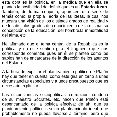
esta obra es la política, en la medida que en ella se
plantea la posibi­lidad de definir que es un
Estado Justo
.
También, de forma conjun­ta, aparecen otra serie de
temás como: la propia Teoría de las Ideas, la cual nos
muestra una visión de los distintos grados de realidad y
de los distintos grados de conocimiento de la misma; su
concepción de la educación, del hombre,la inmorta­lidad
del alma, etc.
He afirmado que el tema central de la República es la
política, y en este sentido gira el fragmento que nos
corres­ponde comentar, pues en él se plantea como los
sabios han de encargarse de la dirección de los asuntos
del Estado.
A la hora de explicar el planteamiento político de Platón
hay que tener en cuenta, como éste gira en torno a unas
cir­cuns­tancias especiales y a unos presupuestos que es
necesario explicitar.
Las circunstancias sociopolíticas, corrupción, condena
de su maestro Sócrates, etc, hacen que Platón esté
desencantado de la política efectiva; de ahí que su
planteamiento político sea un planteamiento ideal, que
probablemente no pueda llevar­se a término, pero que