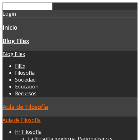
Login
Inicio
Blog Filex
Blog Filex
FilEx
Filosofía
Sociedad
Educación
Recursos
Aula de Filosofía
Aula de Filosofía
Hª Filosofía
La filosofía moderna. Racionalismo y