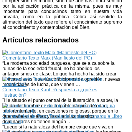
comprensión del mundo, sino que además cobra sentido
por la aplicación práctica de la misma, pues es muy
impor­tante para conducirnos tanto en nuestra vida
privada, como en la pública. Cobra así sentido la
afirmación del texto que refiere el conocimiento supremo
al conocimiento y contemplación del Bien.
Artículos relacionados
Comentario Texto Marx (Manifiesto del PC)
“La moderna sociedad burguesa, que se alza sobre la
ruinas de la sociedad feudal, no ha abolido los
antagonismos de clase. Lo que ha hecho ha sido crear
nuevas clases, nuevas condiciones de opresión, nuevas
modalidades de lucha, que vienen …
Comentario Texto Kant, Respuesta a ¿qué es
Ilustración?
"He situado el punto central de la Ilustración, a saber, la
salida del hombre de su culpable minoría de edad,
preferentemente, en cuestiones religiosas, porque en lo
que atañe a las artes y las cien­cias nuestros
Comentarios de Texto Tomás de Aquino, Monarquía Libro
dominadores no tienen ningún …
I cap 1 (4)
"Luego si la naturaleza del hombre exige que viva en