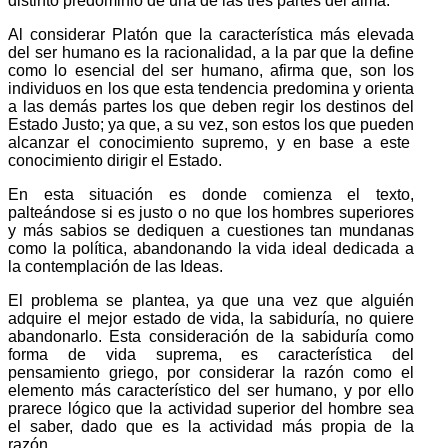
distinto predominio de una de las tres partes del alma.
Al considerar Platón que la característica más elevada
del ser humano es la racionalidad, a la par que la define
como lo esencial del ser humano, afirma que, son los
individuos en los que esta tendencia predomina y orienta
a las demás partes los que deben regir los destinos del
Estado Justo; ya que, a su vez, son estos los que pueden
alcanzar el conocimiento supremo, y en base a este
conocimiento dirigir el Estado.
En esta situación es donde comienza el texto,
palteándose si es justo o no que los hombres superiores
y más sabios se dediquen a cuestiones tan mundanas
como la política, abando­nan­do la vida ideal dedicada a
la contemplación de las Ideas.
El problema se plantea, ya que una vez que alguién
adqui­re el mejor estado de vida, la sabiduría, no quiere
aban­donar­lo. Esta consideración de la sabiduría como
forma de vida suprema, es característica del
pensamiento griego, por consi­derar la razón como el
elemento más característico del ser humano, y por ello
prarece lógico que la actividad superior del hombre sea
el saber, dado que es la actividad más propia de la
razón.