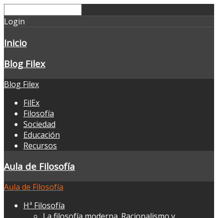
Login
Inicio
Blog Filex
Blog Filex
FilEx
Filosofía
Sociedad
Educación
Recursos
Aula de Filosofía
Aula de Filosofía
Hª Filosofía
La filosofía moderna. Racionalismo y