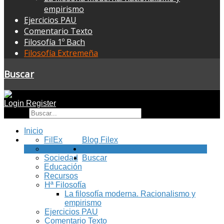
empirismo
Ejercicios PAU
Comentario Texto
Filosofía 1º Bach
Filosofía Extremeña
Buscar
Login
Register
Buscar
Inicio
FilEx
Blog Filex
Filosofía
Aula de Filosofía
Sociedad
Buscar
Educación
Recursos
Hª Filosofía
La filosofía moderna. Racionalismo y
empirismo
Ejercicios PAU
Comentario Texto